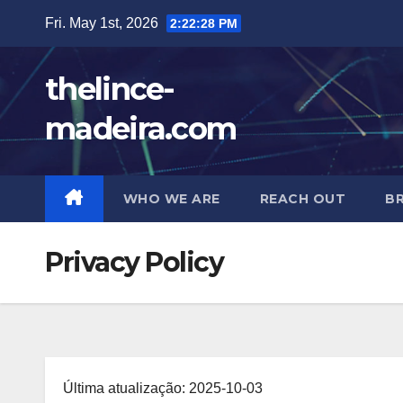
Skip
Fri. May 1st, 2026
2:22:28 PM
to
content
thelince-
madeira.com
WHO WE ARE
REACH OUT
B
Privacy Policy
Última atualização: 2025-10-03